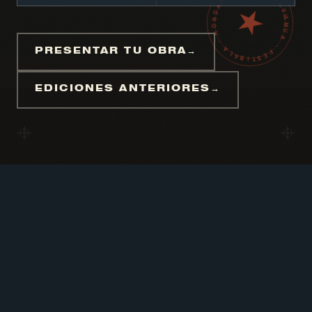
AMUA · FESTIBALA · HONDARRIBIA · MMXXVI · VI · EDIZIOA ·
PRESENTAR TU OBRA
→
EDICIONES ANTERIORES
→
IBRE
✳
AMUA FESTIBALA
✳
VI. EDIZ
CONVOCATORIA ABIERTA —
DEIALDIA ZABALIK
Presenta tu obra a la
VI edición