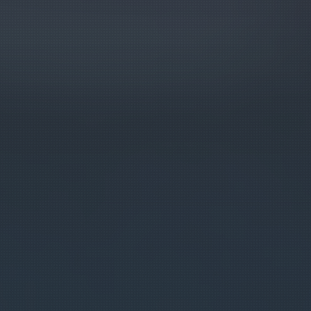
EU
/
ES