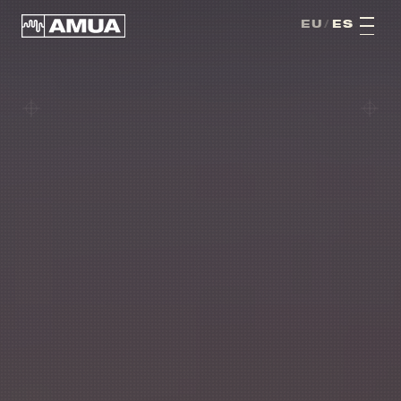
AMUA · FESTIBALA · HONDARRIBIA · MMXXVI · VI · EDIZIOA ·
EU
/
ES