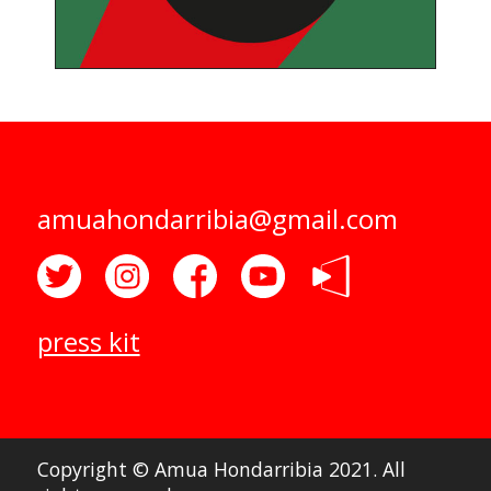
amuahondarribia@gmail.com
press kit
Copyright © Amua Hondarribia 2021. All