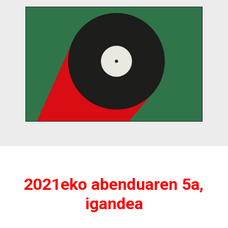
2021eko abenduaren 5a,
igandea