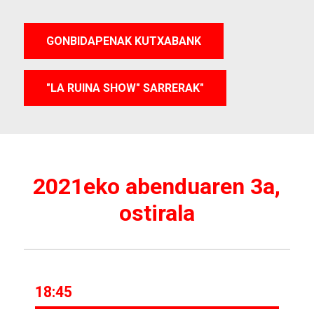
GONBIDAPENAK KUTXABANK
"LA RUINA SHOW" SARRERAK"
2021eko abenduaren 3a,
ostirala
18:45