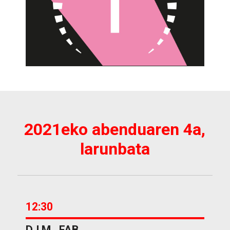
2021eko abenduaren 4a,
larunbata
12:30
DJ M_ FAB